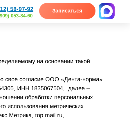
12) 58-97-92
Записаться
(909) 053-84-60
еделяемому на основании такой
даю свое согласие ООО «Дента-норма»
364305, ИНН 1835067504, далее –
отношении обработки персональных
го использования метрических
кс Метрика, top.mail.ru,