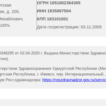
ОГРН 1051802364305
ртская
ИНН 1835067504
я, д. 205.
ихайлович.
КПП 183101001
 100%.
Дата госрегистрации: 03.11.2005
348295 от 02.04.2020 г. Выдана Министерством Здраво
тии)
терством Здравоохранения Удмуртской Республики (Ми
ртская Республика, г. Ижевск, пер. Интернациональный, д
тре Россздравнадзора:
https://roszdravnadzor.gov.ru/servi